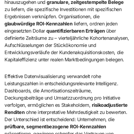
hinauszugehen und
granulare, zeitgestempelte Belege
zu liefern, die spezifische Investitionen mit spezifischen
Ergebnissen verknüpfen. Organisationen, die
glaubwürdige ROI-Kennzahlen
liefern, ordnen jeden
eingesetzten Dollar
quantifizierbaren Erträgen
über
definierte Zeiträume zu – vierteljährliche Kohortenanalysen,
Aufschlüsselungen der Stückökonomie und
Entwicklungsverläufe der Kundenakquisitionskosten, die
Kapitaleffizienz unter realen Marktbedingungen belegen.
Effektive Datenvisualisierung verwandelt rohe
Leistungszahlen in entscheidungsrelevante Intelligenz.
Dashboards, die Amortisationszeiträume,
Deckungsbeiträge und Umsatzzuordnung pro Initiative
verfolgen, ermöglichen es Stakeholdern,
risikoadjustierte
Renditen
ohne interpretative Mehrdeutigkeit zu bewerten.
Der Unterschied ist entscheidend: Unternehmen, die
prüfbare, segmentbezogene ROI-Kennzahlen
präsentieren, gewinnen schneller das Vertrauen von