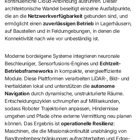
kontinuierliche Cloud-Anbindung ausführen. Dieser
architektonische Wandel beseitigt einzelne Ausfallpunkte,
die an die
Netzwerkverfügbarkeit
gebunden sind, und
ermöglicht einen
zuverlässigen Betrieb
in Lagerhäusern,
auf Baustellen und in Feldumgebungen, in denen die
Konnektivität nach wie vor unbeständig ist.
Moderne bordeigene Systeme integrieren neuronale
Beschleuniger, Sensorfusions-Engines und
Echtzeit-
Betriebsframeworks
in kompakte, energieeffiziente
Module. Diese Plattformen verarbeiten LiDAR-, Bild- und
Inertialdaten lokal und unterstützen die
autonome
Navigation
durch dynamische, unstrukturierte Räume.
Entscheidungszyklen schrumpfen auf Millisekunden,
sodass Roboter Trajektorien anpassen, Hindernisse
umgehen und Pfade ohne externe Vermittlung neu planen
können. Das Ergebnis ist
operationelle Resilienz
:
Maschinen, die die Missionskontinuität unabhängig von
Bandbreitenbeschränkungen aufrechterhalten und Edge-