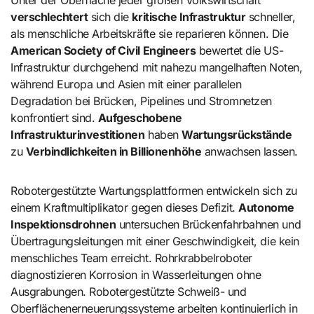
Unter der Oberfläche jeder großen Volkswirtschaft
verschlechtert
sich die
kritische Infrastruktur
schneller,
als menschliche Arbeitskräfte sie reparieren können. Die
American Society of Civil Engineers
bewertet die US-
Infrastruktur durchgehend mit nahezu mangelhaften Noten,
während Europa und Asien mit einer parallelen
Degradation bei Brücken, Pipelines und Stromnetzen
konfrontiert sind.
Aufgeschobene
Infrastrukturinvestitionen
haben
Wartungsrückstände
zu
Verbindlichkeiten in Billionenhöhe
anwachsen lassen.
Robotergestützte Wartungsplattformen entwickeln sich zu
einem Kraftmultiplikator gegen dieses Defizit.
Autonome
Inspektionsdrohnen
untersuchen Brückenfahrbahnen und
Übertragungsleitungen mit einer Geschwindigkeit, die kein
menschliches Team erreicht. Rohrkrabbelroboter
diagnostizieren Korrosion in Wasserleitungen ohne
Ausgrabungen. Robotergestützte Schweiß- und
Oberflächenerneuerungssysteme arbeiten kontinuierlich in