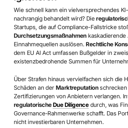
Wie schnell kann ein vielversprechendes KI
nachrangig behandelt wird? Die
regulatoris
Startups, die auf Compliance-Fallstricke stoß
Durchsetzungsmaßnahmen
kaskadierende A
Einnahmequellen auslösen.
Rechtliche Kon
dem EU AI Act umfassen Bußgelder in zweiste
existenzbedrohende Summen für Unternehm
Über Strafen hinaus vervielfachen sich die 
Schäden an der
Marktreputation
schrecken 
Zertifizierungen von Anbietern verlangen. 
regulatorische
Due Diligence
durch, was Fi
Governance-Rahmenwerke schafft. Das Portf
nicht investierbaren Unternehmen.