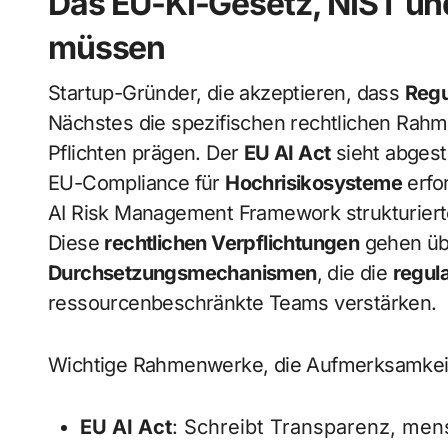
Das EU-KI-Gesetz, NIST und
müssen
Startup-Gründer, die akzeptieren, dass
Regu
Nächstes die spezifischen rechtlichen Rahme
Pflichten prägen. Der
EU AI Act
sieht abgestu
EU-Compliance für
Hochrisikosysteme
erfo
AI Risk Management Framework strukturiert
Diese
rechtlichen Verpflichtungen
gehen übe
Durchsetzungsmechanismen
, die die
regul
ressourcenbeschränkte Teams verstärken.
Wichtige Rahmenwerke, die Aufmerksamkeit
EU AI Act
: Schreibt Transparenz, men