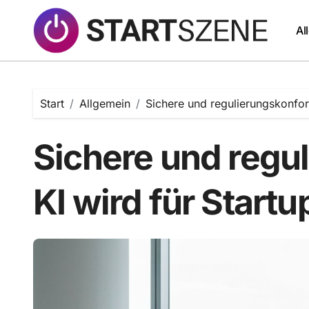
Zum
Inhalt
Al
springen
Start
Allgemein
Sichere und regulierungskonform
Sichere und regu
KI wird für Startu