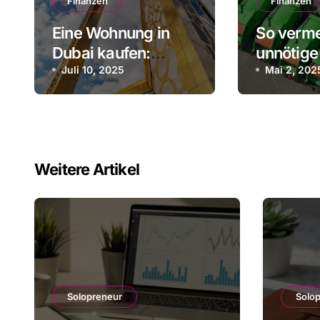
Finanzen
Finanzen
Eine Wohnung in
So verme
Dubai kaufen:
unnötige
Insider-Tipps für
Juli 10, 2025
Kostenfa
Mai 2, 202
ausländische
Fuhrpark
Investoren
Weitere Artikel
Solopreneur
Solo