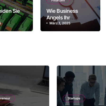
Finanzen
iden Sie
Wie Business
Angels Ihr
llen im
5
Unternehmen
März 1, 2025
unterstützen
können
preneur
Startups