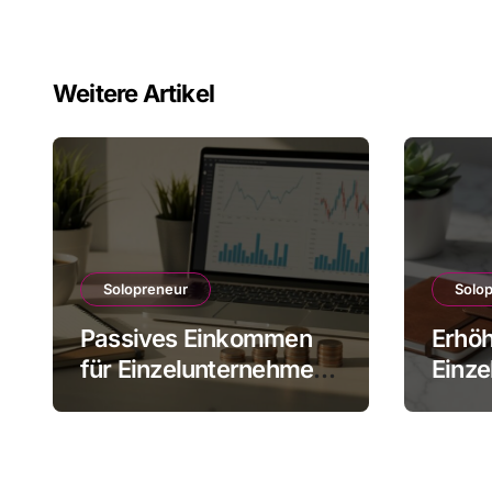
werden
Weitere Artikel
Solopreneur
Solo
Passives Einkommen
Erhöh
für Einzelunternehmer
Einze
und was wirklich
Eink
realistisch ist
Wege
ohne 