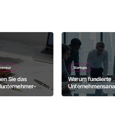
dauerhaft kostenlos
preneur
Startups
en Sie das
Warum fundierte
lunternehmer-
Unternehmensana
ommen mit diesen
für Startups imme
n zu mehr Gewinn
wichtiger werden
Mitarbeiter