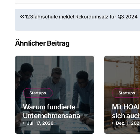
Beitragsnavigation
123fahrschule meldet Rekordumsatz für Q3 2024
Ähnlicher Beitrag
Startups
Startups
Warum fundierte
Mit HOAI
Unternehmensanaly
sich auc
sen für Startups
Juli 17, 2026
Bauen fü
Dez. 1, 20
immer wichtiger