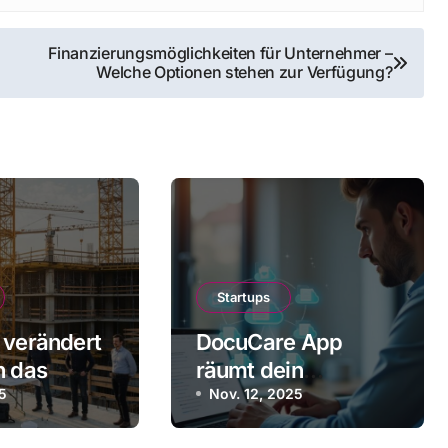
Finanzierungsmöglichkeiten für Unternehmer –
Welche Optionen stehen zur Verfügung?
Startups
 verändert
DocuCare App
h das
räumt dein
r Startups
25
Dokumentenchaos
Nov. 12, 2025
auf – und das