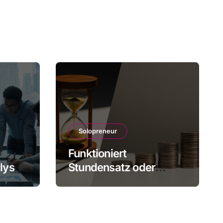
Solopreneur
Funktioniert
lysen
Stundensatz oder
r
Paketpreis besser für
Einzelunternehmer?