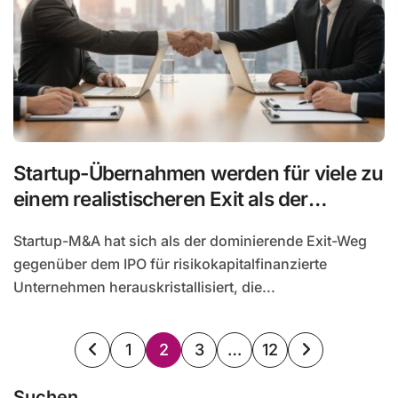
Startup-Übernahmen werden für viele zu
einem realistischeren Exit als der
Börsengang
Startup-M&A hat sich als der dominierende Exit-Weg
gegenüber dem IPO für risikokapitalfinanzierte
Unternehmen herauskristallisiert, die...
Seitennummerierung
1
2
3
…
12
der
Suchen