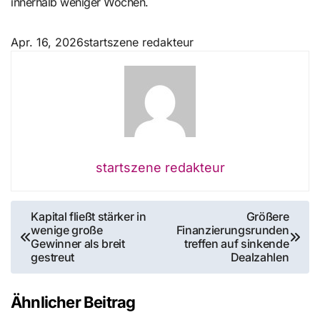
innerhalb weniger Wochen.
Apr. 16, 2026
startszene redakteur
startszene redakteur
Beitragsnavigation
Kapital fließt stärker in
Größere
wenige große
Finanzierungsrunden
Gewinner als breit
treffen auf sinkende
gestreut
Dealzahlen
Ähnlicher Beitrag