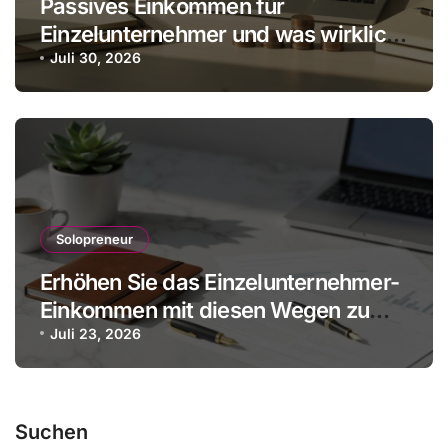
Passives Einkommen für
Einzelunternehmer und was wirklich
realistisch ist
Juli 30, 2026
Solopreneur
Erhöhen Sie das Einzelunternehmer-
Einkommen mit diesen Wegen zu
mehr Gewinn ohne Mitarbeiter
Juli 23, 2026
Suchen