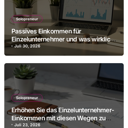
Solopreneur
Passives Einkommen für
Einzelunternehmer und was wirklich
realistisch ist
Juli 30, 2026
Solopreneur
Erhöhen Sie das Einzelunternehmer-
Einkommen mit diesen Wegen zu
mehr Gewinn ohne Mitarbeiter
Juli 23, 2026