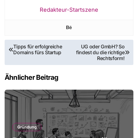
Redakteur-Startszene
Beitragsnavigation
Tipps für erfolgreiche
UG oder GmbH? So
Domains fürs Startup
findest du die richtige
Rechtsform!
Ähnlicher Beitrag
Gründung