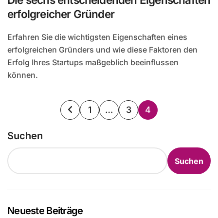
erfolgreicher Gründer
Erfahren Sie die wichtigsten Eigenschaften eines
erfolgreichen Gründers und wie diese Faktoren den
Erfolg Ihres Startups maßgeblich beeinflussen
können.
Seitennummerierung
1
…
3
4
der
Suchen
Beiträge
Suchen
Neueste Beiträge