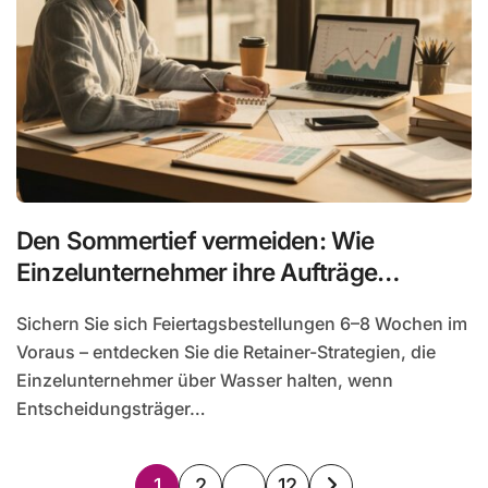
Den Sommertief vermeiden: Wie
Einzelunternehmer ihre Aufträge
während der Ferienzeit sichern
Sichern Sie sich Feiertagsbestellungen 6–8 Wochen im
Voraus – entdecken Sie die Retainer-Strategien, die
Einzelunternehmer über Wasser halten, wenn
Entscheidungsträger…
Seitennummerierung
1
2
…
12